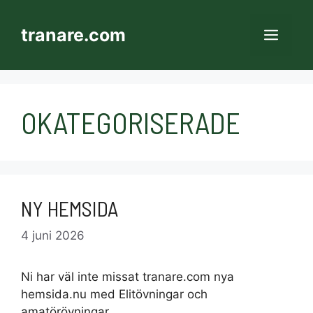
Hoppa
till
tranare.com
MEN
innehåll
OKATEGORISERADE
NY HEMSIDA
4 juni 2026
Ni har väl inte missat tranare.com nya
hemsida.nu med Elitövningar och
amatörövningar.