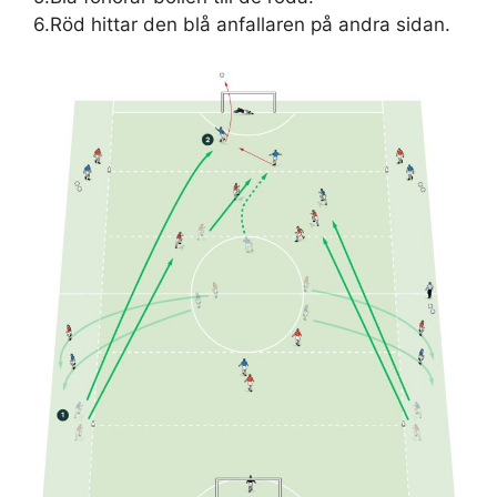
6.Röd hittar den blå anfallaren på andra sidan.