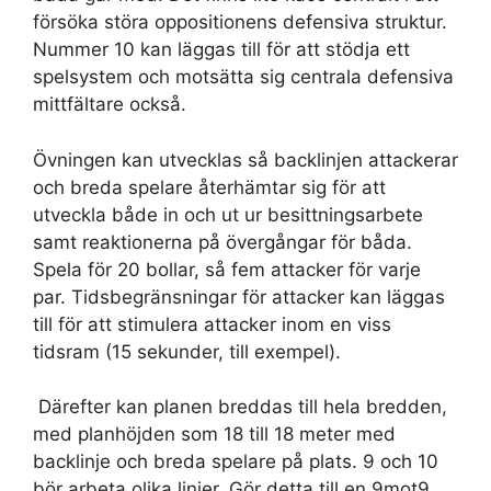
försöka störa oppositionens defensiva struktur.
Nummer 10 kan läggas till för att stödja ett
spelsystem och motsätta sig centrala defensiva
mittfältare också.
Övningen kan utvecklas så backlinjen attackerar
och breda spelare återhämtar sig för att
utveckla både in och ut ur besittningsarbete
samt reaktionerna på övergångar för båda.
Spela för 20 bollar, så fem attacker för varje
par. Tidsbegränsningar för attacker kan läggas
till för att stimulera attacker inom en viss
tidsram (15 sekunder, till exempel).
Därefter kan planen breddas till hela bredden,
med planhöjden som 18 till 18 meter med
backlinje och breda spelare på plats. 9 och 10
bör arbeta olika linjer. Gör detta till en 9mot9