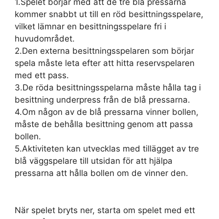
1.Spelet börjar med att de tre blå pressarna
kommer snabbt ut till en röd besittningsspelare,
vilket lämnar en besittningsspelare fri i
huvudområdet.
2.Den externa besittningsspelaren som börjar
spela måste leta efter att hitta reservspelaren
med ett pass.
3.De röda besittningsspelarna måste hålla tag i
besittning underpress från de blå pressarna.
4.Om någon av de blå pressarna vinner bollen,
måste de behålla besittning genom att passa
bollen.
5.Aktiviteten kan utvecklas med tillägget av tre
blå väggspelare till utsidan för att hjälpa
pressarna att hålla bollen om de vinner den.
När spelet bryts ner, starta om spelet med ett