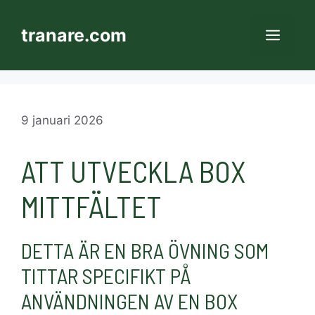
Hoppa
till
tranare.com
MEN
innehåll
9 januari 2026
ATT UTVECKLA BOX
MITTFÄLTET
DETTA ÄR EN BRA ÖVNING SOM
TITTAR SPECIFIKT PÅ
ANVÄNDNINGEN AV EN BOX