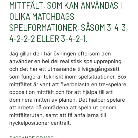
MITTFÄLT, SOM KAN ANVÄNDAS I
OLIKA MATCHDAGS
SPELFORMATIONER, SÅSOM 3-4-3,
4-2-2-2 ELLER 3-4-2-1.
Jag gillar den här övningen eftersom den
använder en hel del realistisk spelupprepning
och det har ett utmanande tillvägagångssätt
som fungerar tekniskt inom spelsituationer. Box
mittfältet är vant att överbelasta en tre-spelare
opposition mittfält och för att hjälpa till att
dominera mitten av planen. Det hjälper spelare
att arbeta på områdena att spela ut genom
mittfältsrutan, samt att få anfallarna till
nyckelpositioner centralt.