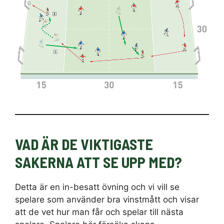
VAD ÄR DE VIKTIGASTE
SAKERNA ATT SE UPP MED?
Detta är en in-besatt övning och vi vill se
spelare som använder bra vinstmått och visar
att de vet hur man får och spelar till nästa