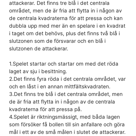
attackerar. Det finns tre blå i det centrala
området, men de är fria att flytta in i någon av
de centrala kvadraterna för att pressa och kan
dubbla upp med mer än en spelare i en kvadrat
i taget om det behövs, plus det finns två blå i
slutzonen som de försvarar och en blå i
slutzonen de attackerar.
1.Spelet startar och startar om med det röda
laget av sju i besittning.
2.Det finns fyra röda i det centrala området, var
och en låst i en annan mittfältskvadraten.
3.Det finns tre blå i det centrala området, men
de är fria att flytta in i någon av de centrala
kvadraterna för att pressa på.
4.Spelet är riktningsmässigt, med båda lagen
som försöker få bollen till sin anfallare och göra
mål i ett av de små målen i slutet de attackerar.