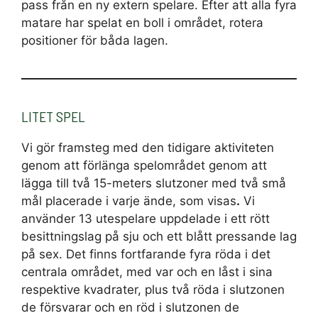
pass från en ny extern spelare. Efter att alla fyra
matare har spelat en boll i området, rotera
positioner för båda lagen.
LITET SPEL
Vi gör framsteg med den tidigare aktiviteten
genom att förlänga spelområdet genom att
lägga till två 15-meters slutzoner med två små
mål placerade i varje ände, som visas
.
Vi
använder 13 utespelare uppdelade i ett rött
besittningslag på sju och ett blått pressande lag
på sex. Det finns fortfarande fyra röda i det
centrala området, med var och en låst i sina
respektive kvadrater, plus två röda i slutzonen
de försvarar och en röd i slutzonen de